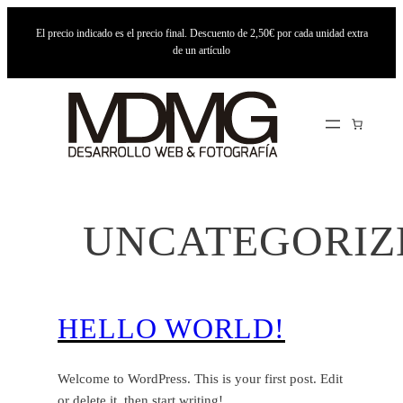
Saltar
El precio indicado es el precio final. Descuento de 2,50€ por cada unidad extra
al
de un artículo
contenido
UNCATEGORIZ
HELLO WORLD!
Welcome to WordPress. This is your first post. Edit
or delete it, then start writing!