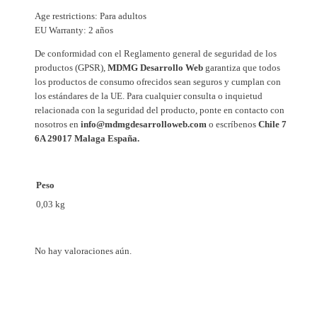
g
Age restrictions: Para adultos
r
EU Warranty: 2 años
a
De conformidad con el Reglamento general de seguridad de los
c
productos (GPSR),
MDMG Desarrollo Web
garantiza que todos
a
los productos de consumo ofrecidos sean seguros y cumplan con
los estándares de la UE. Para cualquier consulta o inquietud
n
relacionada con la seguridad del producto, ponte en contacto con
t
nosotros en
info@mdmgdesarrolloweb.com
o escríbenos
Chile 7
i
6A 29017 Malaga España.
d
a
d
Peso
0,03 kg
No hay valoraciones aún.