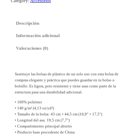
Category:
Accesorios
a
d
e
Descripción
l
a
Información adicional
c
o
Valoraciones (0)
m
p
r
Sustituye las bolsas de plástico de un solo uso con esta bolsa de
a
compras elegante y práctica que puedes guardar en tu bolso o
M
bolsillo. Es ligera, pero resistente y tiene asas como parte de la
á
estructura para una durabilidad adicional.
l
• 100% poliéster
a
• 140 g/m² (4,13 oz/yd²)
g
• Tamaño de la bolsa: 43 cm × 44,5 cm (16,9″ × 17,5″)
a
• Longitud del asa: 19,5 cm (7,7″)
N
• Compartimiento principal abierto
• Producto base procedente de China
e