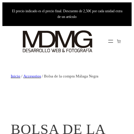
El precio indicado es el precio final. Descuento de 2,50€ por cada unidad extra
de un artículo
Inicio
/
Accesorios
/ Bolsa de la compra Málaga Negra
BOLSA DE LA