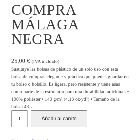
COMPRA
MÁLAGA
NEGRA
25,00
€
(IVA incluido)
Sustituye las bolsas de plástico de un solo uso con esta
bolsa de compras elegante y práctica que puedes guardar en
tu bolso o bolsillo. Es ligera, pero resistente y tiene asas
como parte de la estructura para una durabilidad adicional. •
100% poliéster • 140 g/m² (4,13 oz/yd²) • Tamaño de la
bolsa: 43…
B
Añadir al carrito
o
l
s