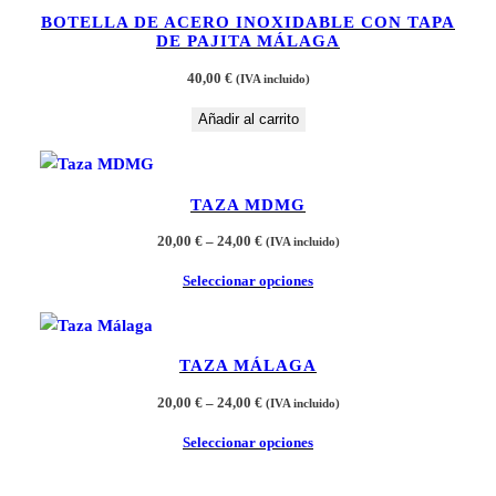
BOTELLA DE ACERO INOXIDABLE CON TAPA
DE PAJITA MÁLAGA
40,00
€
(IVA incluido)
Añadir al carrito
TAZA MDMG
Rango
20,00
€
–
24,00
€
(IVA incluido)
de
Seleccionar opciones
precios:
desde
20,00 €
hasta
TAZA MÁLAGA
24,00 €
Rango
20,00
€
–
24,00
€
(IVA incluido)
de
Seleccionar opciones
precios:
desde
20,00 €