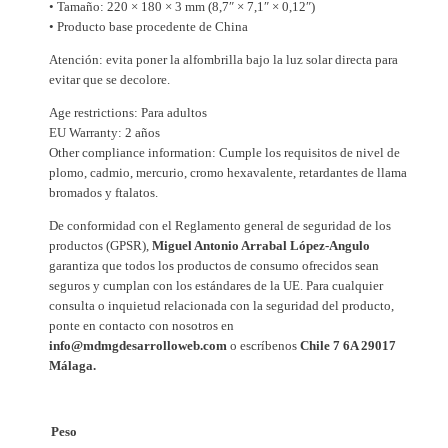
• Tamaño: 220 × 180 × 3 mm (8,7″ × 7,1″ × 0,12″)
a
• Producto base procedente de China
r
e
Atención: evita poner la alfombrilla bajo la luz solar directa para
evitar que se decolore.
o
f
Age restrictions: Para adultos
p
EU Warranty: 2 años
Other compliance information: Cumple los requisitos de nivel de
r
plomo, cadmio, mercurio, cromo hexavalente, retardantes de llama
o
bromados y ftalatos.
g
r
De conformidad con el Reglamento general de seguridad de los
productos (GPSR),
Miguel Antonio Arrabal López-Angulo
a
garantiza que todos los productos de consumo ofrecidos sean
m
seguros y cumplan con los estándares de la UE. Para cualquier
m
consulta o inquietud relacionada con la seguridad del producto,
e
ponte en contacto con nosotros en
r
info@mdmgdesarrolloweb.com
o escríbenos
Chile 7 6A 29017
Málaga.
"
c
a
Peso
n