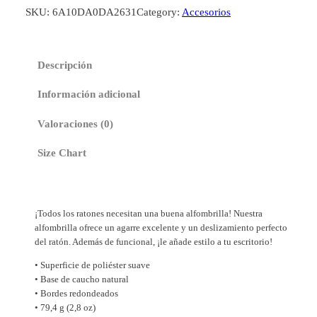
o
SKU:
6A10DA0DA2631
Category:
Accesorios
m
b
r
Descripción
i
l
Información adicional
l
a
Valoraciones (0)
d
Size Chart
e
r
a
t
¡Todos los ratones necesitan una buena alfombrilla! Nuestra
ó
alfombrilla ofrece un agarre excelente y un deslizamiento perfecto
n
del ratón. Además de funcional, ¡le añade estilo a tu escritorio!
"
• Superficie de poliéster suave
B
• Base de caucho natural
e
• Bordes redondeados
w
• 79,4 g (2,8 oz)