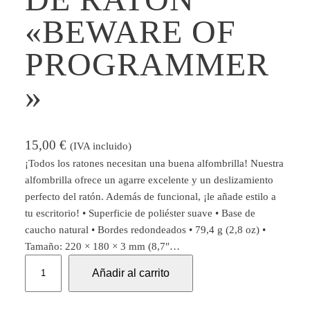
«BEWARE OF
PROGRAMMER
»
15,00
€
(IVA incluido)
¡Todos los ratones necesitan una buena alfombrilla! Nuestra
alfombrilla ofrece un agarre excelente y un deslizamiento
perfecto del ratón. Además de funcional, ¡le añade estilo a
tu escritorio! • Superficie de poliéster suave • Base de
caucho natural • Bordes redondeados • 79,4 g (2,8 oz) •
Tamaño: 220 × 180 × 3 mm (8,7″…
A
Añadir al carrito
l
f