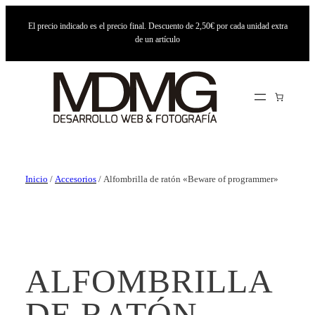
El precio indicado es el precio final. Descuento de 2,50€ por cada unidad extra
de un artículo
Inicio
/
Accesorios
/ Alfombrilla de ratón «Beware of programmer»
ALFOMBRILLA
DE RATÓN