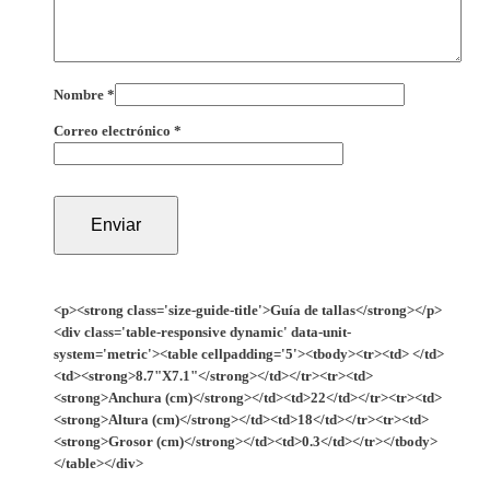
Nombre
*
Correo electrónico
*
<p><strong class='size-guide-title'>Guía de tallas</strong></p>
<div class='table-responsive dynamic' data-unit-
system='metric'><table cellpadding='5'><tbody><tr><td> </td>
<td><strong>8.7"X7.1"</strong></td></tr><tr><td>
<strong>Anchura (cm)</strong></td><td>22</td></tr><tr><td>
<strong>Altura (cm)</strong></td><td>18</td></tr><tr><td>
<strong>Grosor (cm)</strong></td><td>0.3</td></tr></tbody>
</table></div>