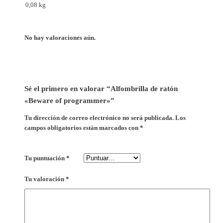
0,08 kg
t
i
d
No hay valoraciones aún.
a
d
Sé el primero en valorar “Alfombrilla de ratón
«Beware of programmer»”
Tu dirección de correo electrónico no será publicada.
Los
campos obligatorios están marcados con
*
Tu puntuación
*
Tu valoración
*