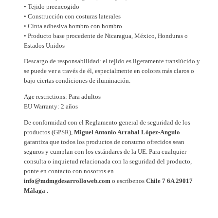
a
• Tejido preencogido
c
• Construcción con costuras laterales
a
• Cinta adhesiva hombro con hombro
• Producto base procedente de Nicaragua, México, Honduras o
n
Estados Unidos
t
i
Descargo de responsabilidad: el tejido es ligeramente translúcido y
se puede ver a través de él, especialmente en colores más claros o
d
bajo ciertas condiciones de iluminación.
a
d
Age restrictions: Para adultos
EU Warranty: 2 años
De conformidad con el Reglamento general de seguridad de los
productos (GPSR),
Miguel Antonio Arrabal López-Angulo
garantiza que todos los productos de consumo ofrecidos sean
seguros y cumplan con los estándares de la UE. Para cualquier
consulta o inquietud relacionada con la seguridad del producto,
ponte en contacto con nosotros en
info@mdmgdesarrolloweb.com
o escríbenos
Chile 7 6A 29017
Málaga .