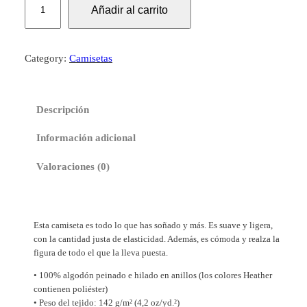
Añadir al carrito
a
m
i
Category:
Camisetas
s
e
t
Descripción
a
M
Información adicional
á
l
Valoraciones (0)
a
g
a
Esta camiseta es todo lo que has soñado y más. Es suave y ligera,
b
con la cantidad justa de elasticidad. Además, es cómoda y realza la
l
figura de todo el que la lleva puesta.
a
• 100% algodón peinado e hilado en anillos (los colores Heather
n
contienen poliéster)
c
• Peso del tejido: 142 g/m² (4,2 oz/yd.²)