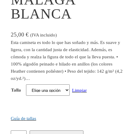
BLANCA
25,00
€
(IVA incluido)
Esta camiseta es todo lo que has soñado y más. Es suave y
ligera, con la cantidad justa de elasticidad. Además, es
cómoda y realza la figura de todo el que la lleva puesta. •
100% algodón peinado e hilado en anillos (los colores
Heather contienen poliéster) • Peso del tejido: 142 g/m² (4,2
oz/yd.²)…
Talla
Limpiar
Guía de tallas
C