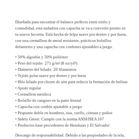
e
s
a
Diseñada para encontrar el balance perfecto entre estilo y
u
comodidad, esta sudadera con capucha se va a convertir pronto en
n
tu nueva favorita. Está hecha de felpa suave por dentro y por fuera,
i
con una cremallera de metal resistente, prácticos bolsillos
s
delanteros y una capucha con cordones ajustables a juego.
e
• 50% algodón y 50% poliéster
x
• Peso del tejido: 271 g/m² (8 oz/yd²)
c
• Diámetro del hilado: 20 filamentos
o
• Tejido polar suave por dentro y por fuera
• Hilo hilado por chorro de aire para reducir la formación de bolitas
n
• Ajuste regular
c
• Cremallera metálica
a
• Bolsillo de canguro en la parte frontal
p
• Capucha con cordón ajustable a juego
u
• Pespunte doble en hombros, sisa, cuello, cintura y puños
• Safety Green: Cumple con la norma ANSI/ISEA 107
c
• Productos base procedentes de Honduras y El Salvador
h
a
Descargo de responsabilidad: Debido a las propiedades de la tela,