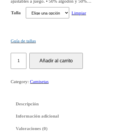
ajustables a juego. • 50% algodón y 50%…
Talla
Limpiar
Guía de tallas
S
Añadir al carrito
u
d
a
Category:
Camisetas
d
e
r
Descripción
a
g
Información adicional
r
u
Valoraciones (0)