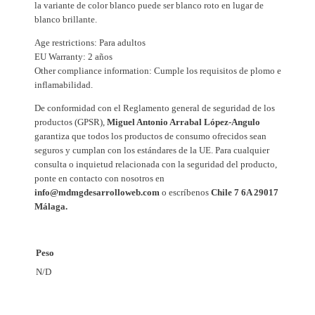
la variante de color blanco puede ser blanco roto en lugar de
y
blanco brillante.
c
r
Age restrictions: Para adultos
EU Warranty: 2 años
e
Other compliance information: Cumple los requisitos de plomo e
m
inflamabilidad.
a
De conformidad con el Reglamento general de seguridad de los
l
productos (GPSR),
Miguel Antonio Arrabal López-Angulo
l
garantiza que todos los productos de consumo ofrecidos sean
e
seguros y cumplan con los estándares de la UE. Para cualquier
r
consulta o inquietud relacionada con la seguridad del producto,
a
ponte en contacto con nosotros en
info@mdmgdesarrolloweb.com
o escríbenos
Chile 7 6A 29017
c
Málaga.
a
n
t
Peso
i
N/D
d
a
d