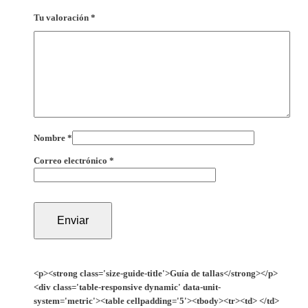
Tu valoración
*
Nombre
*
Correo electrónico
*
<p><strong class='size-guide-title'>Guía de tallas</strong></p>
<div class='table-responsive dynamic' data-unit-
system='metric'><table cellpadding='5'><tbody><tr><td> </td>