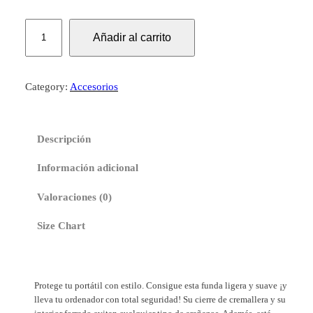
F
Añadir al carrito
u
n
d
Category:
Accesorios
a
p
a
Descripción
r
a
Información adicional
p
o
Valoraciones (0)
r
Size Chart
t
á
t
i
Protege tu portátil con estilo. Consigue esta funda ligera y suave ¡y
l
lleva tu ordenador con total seguridad! Su cierre de cremallera y su
b