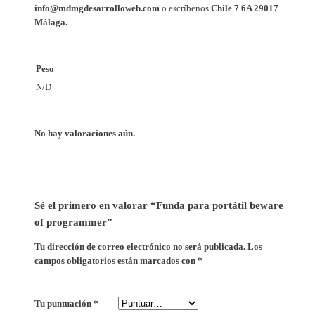
a
info@mdmgdesarrolloweb.com
o escríbenos
Chile 7 6A 29017
n
Málaga.
t
i
Peso
d
a
N/D
d
No hay valoraciones aún.
Sé el primero en valorar “Funda para portátil beware
of programmer”
Tu dirección de correo electrónico no será publicada.
Los
campos obligatorios están marcados con
*
Tu puntuación
*