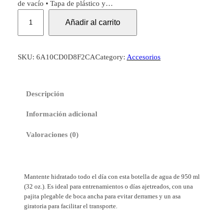
de vacío • Tapa de plástico y…
B
Añadir al carrito
o
t
e
SKU:
6A10CD0D8F2CA
Category:
Accesorios
l
l
a
Descripción
d
e
Información adicional
a
c
Valoraciones (0)
e
r
o
Mantente hidratado todo el día con esta botella de agua de 950 ml
i
(32 oz.). Es ideal para entrenamientos o días ajetreados, con una
n
pajita plegable de boca ancha para evitar derrames y un asa
o
giratoria para facilitar el transporte.
x