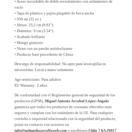
• Acero inoxidable de doble revestimiento con aislamiento de
i
vacío
d
• Tapa de plástico y pajita plegable de boca ancha
a
• 950 ml (32 oz.)
b
• Altura: 25,2 cm (9.92″)
• Diámetro: 9 cm (3.54″)
l
• Acabado brillante
e
• Mango giratorio
c
• Viene con un parche antideslizante
o
• Producto base procedente de China
n
Descargo de responsabilidad: No apto para lavavajillas ni
t
microondas. Lavar a mano solamente.
a
Age restrictions: Para adultos
p
EU Warranty: 2 años
a
De conformidad con el Reglamento general de seguridad de los
d
productos (GPSR),
Miguel Antonio Arrabal López-Angulo
e
garantiza que todos los productos de consumo ofrecidos sean
p
seguros y cumplan con los estándares de la UE. Para cualquier
a
consulta o inquietud relacionada con la seguridad del producto,
j
ponte en contacto con nosotros en
info@mdmgdesarrolloweb.com
o escríbenos
Chile 7 6A 29017
i