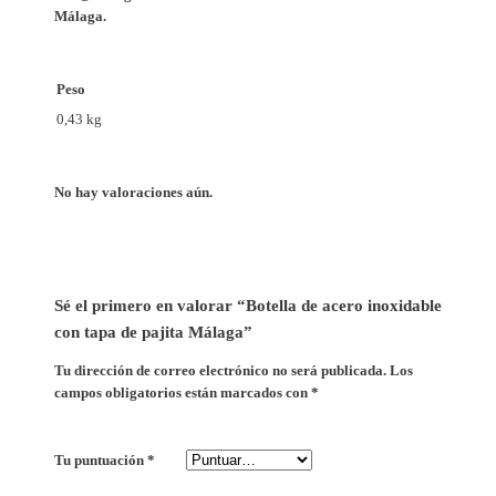
Málaga.
t
a
M
Peso
á
0,43 kg
l
a
g
No hay valoraciones aún.
a
c
a
n
Sé el primero en valorar “Botella de acero inoxidable
t
con tapa de pajita Málaga”
i
d
Tu dirección de correo electrónico no será publicada.
Los
campos obligatorios están marcados con
*
a
d
Tu puntuación
*